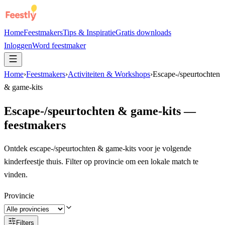
Home
Feestmakers
Tips & Inspiratie
Gratis downloads
Inloggen
Word feestmaker
Home
›
Feestmakers
›
Activiteiten & Workshops
›
Escape-/speurtochten
& game-kits
Escape-/speurtochten & game-kits
—
feestmakers
Ontdek escape-/speurtochten & game-kits voor je volgende
kinderfeestje thuis. Filter op provincie om een lokale match te
vinden.
Provincie
Filters