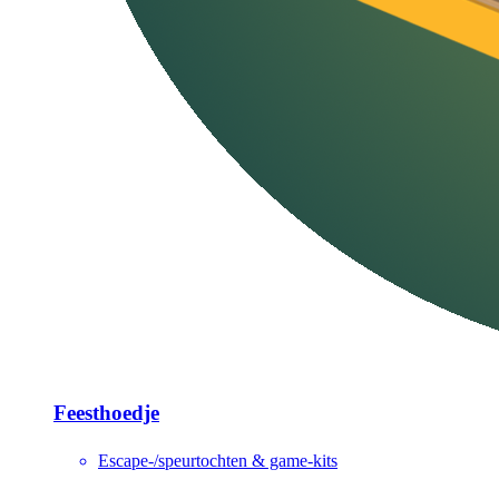
Feesthoedje
Escape-/speurtochten & game-kits