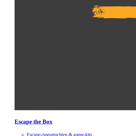
Escape the Box
Escape-/speurtochten & game-kits