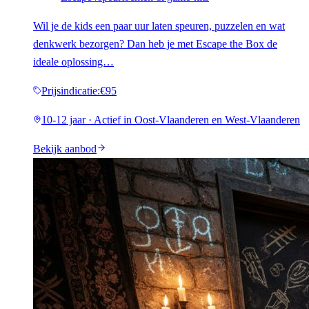
Wil je de kids een paar uur laten speuren, puzzelen en wat
denkwerk bezorgen? Dan heb je met Escape the Box de
ideale oplossing…
Prijsindicatie
:
€95
10-12 jaar · Actief in Oost-Vlaanderen en West-Vlaanderen
Bekijk aanbod