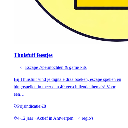
Thuisfuif feestjes
Escape-/speurtochten & game-kits
Bij Thuisfuif vind je digitale draaiboeken, escape spellen en
bingospellen in meer dan 40 verschillende thema's! Voor
een…
Prijsindicatie
:
€8
4-12 jaar · Actief in Antwerpen + 4 regio's