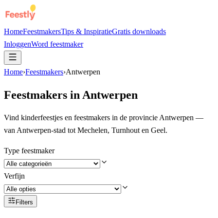
Home
Feestmakers
Tips & Inspiratie
Gratis downloads
Inloggen
Word feestmaker
Home
›
Feestmakers
›
Antwerpen
Feestmakers in
Antwerpen
Vind kinderfeestjes en feestmakers in de provincie Antwerpen —
van Antwerpen-stad tot Mechelen, Turnhout en Geel.
Type feestmaker
Verfijn
Filters