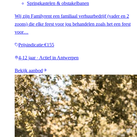
Springkastelen & obstakelbanen
Wij zijn Familyrent een familiaal verhuurbedrijf (vader en 2
zoons) die elke feest voor jou behandelen zoals het een feest
voor…
Prijsindicatie
:
€155
4-12 jaar · Actief in Antwerpen
Bekijk aanbod