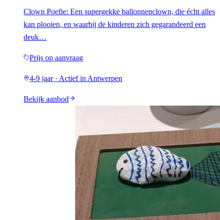
Clown Poefie: Een supergekke ballonnenclown, die écht alles
kan plooien, en waarbij de kinderen zich gegarandeerd een
deuk…
Prijs op aanvraag
4-9 jaar · Actief in Antwerpen
Bekijk aanbod