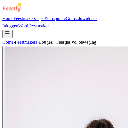
Home
Feestmakers
Tips & Inspiratie
Gratis downloads
Inloggen
Word feestmaker
Home
›
Feestmakers
›
Bougez - Feestjes vol beweging