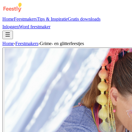
Home
Feestmakers
Tips & Inspiratie
Gratis downloads
Inloggen
Word feestmaker
Home
›
Feestmakers
›
Grime- en glitterfeestjes