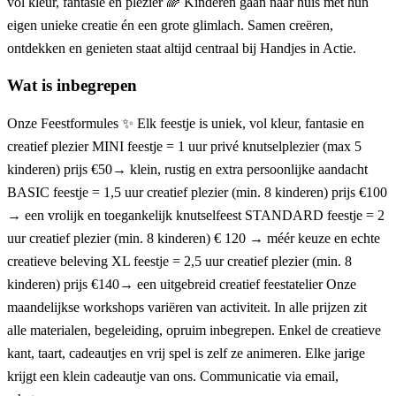
vol kleur, fantasie en plezier 🌈 Kinderen gaan naar huis met hun
eigen unieke creatie én een grote glimlach. Samen creëren,
ontdekken en genieten staat altijd centraal bij Handjes in Actie.
Wat is inbegrepen
Onze Feestformules ✨ Elk feestje is uniek, vol kleur, fantasie en
creatief plezier MINI feestje = 1 uur privé knutselplezier (max 5
kinderen) prijs €50→ klein, rustig en extra persoonlijke aandacht
BASIC feestje = 1,5 uur creatief plezier (min. 8 kinderen) prijs €100
→ een vrolijk en toegankelijk knutselfeest STANDARD feestje = 2
uur creatief plezier (min. 8 kinderen) € 120 → méér keuze en echte
creatieve beleving XL feestje = 2,5 uur creatief plezier (min. 8
kinderen) prijs €140→ een uitgebreid creatief feestatelier Onze
maandelijkse workshops variëren van activiteit. In alle prijzen zit
alle materialen, begeleiding, opruim inbegrepen. Enkel de creatieve
kant, taart, cadeautjes en vrij spel is zelf ze animeren. Elke jarige
krijgt een klein cadeautje van ons. Communicatie via email,