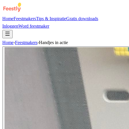
Home
Feestmakers
Tips & Inspiratie
Gratis downloads
Inloggen
Word feestmaker
Home
›
Feestmakers
›
Handjes in actie