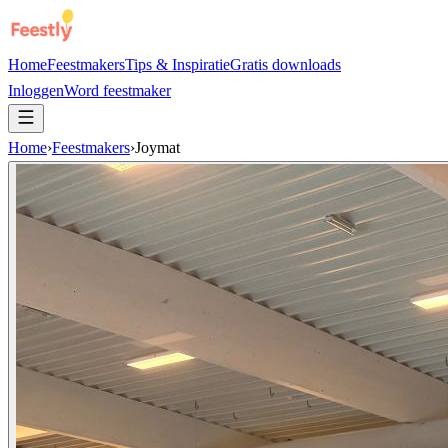
Home
Feestmakers
Tips & Inspiratie
Gratis downloads
Inloggen
Word feestmaker
Home
›
Feestmakers
›
Joymat