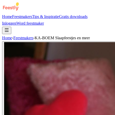
Home
Feestmakers
Tips & Inspiratie
Gratis downloads
Inloggen
Word feestmaker
Home
›
Feestmakers
›
KA-BOEM Slaapfeestjes en meer