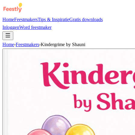
Home
Feestmakers
Tips & Inspiratie
Gratis downloads
Inloggen
Word feestmaker
Home
›
Feestmakers
›
Kindergrime by Shauni