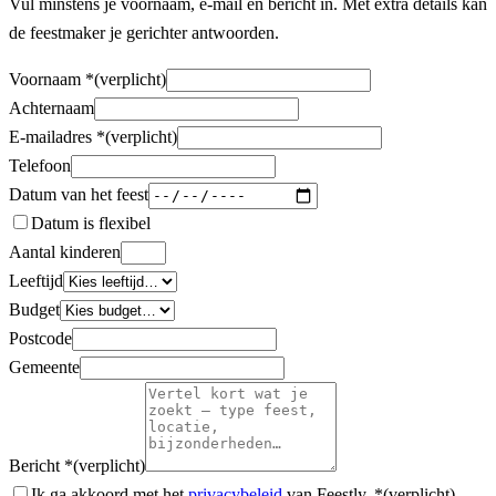
Vul minstens je voornaam, e‑mail en bericht in. Met extra details kan
de feestmaker je gerichter antwoorden.
Voornaam
*
(verplicht)
Achternaam
E-mailadres
*
(verplicht)
Telefoon
Datum van het feest
Datum is flexibel
Aantal kinderen
Leeftijd
Budget
Postcode
Gemeente
Bericht
*
(verplicht)
Ik ga akkoord met het
privacybeleid
van Feestly.
*
(verplicht)