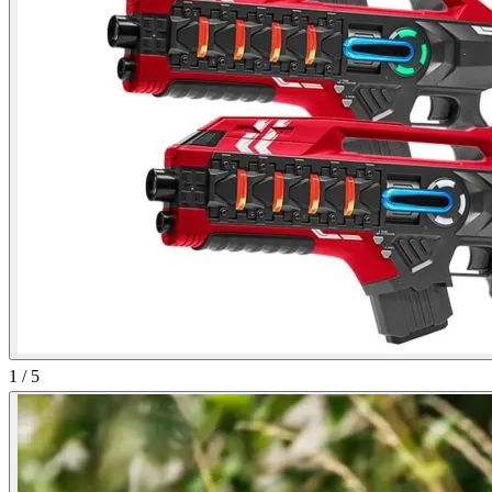
1
/
5