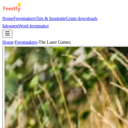
Home
Feestmakers
Tips & Inspiratie
Gratis downloads
Inloggen
Word feestmaker
Home
›
Feestmakers
›
The Laser Games