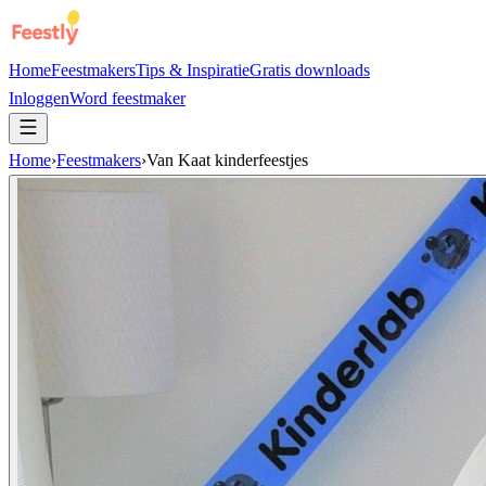
Home
Feestmakers
Tips & Inspiratie
Gratis downloads
Inloggen
Word feestmaker
Home
›
Feestmakers
›
Van Kaat kinderfeestjes