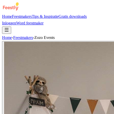
Home
Feestmakers
Tips & Inspiratie
Gratis downloads
Inloggen
Word feestmaker
Home
›
Feestmakers
›
Zozo Events